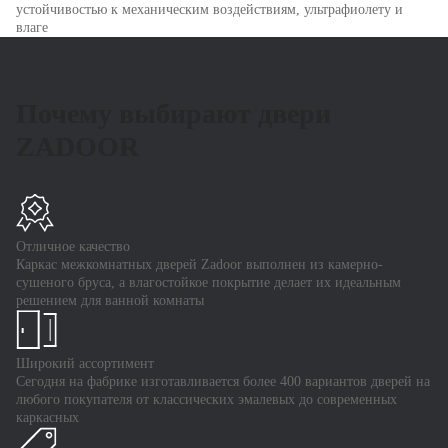
устойчивостью к механическим воздействиям, ультрафиолету и
влаге
Почему выбирают двери
ZADOOR
Отличное качество
Каркас межкомнатных дверей Zadoor выполнен из камерно-
сушеного бруса, а влагостойкое покрытие делает их идеальным
решением для ванной комнаты
Широкий ассортимент
Сегодня на фабрике изготавливается более 400 вариантов дверей на
любого покупателя от классических эмалевых до современных
каркасных