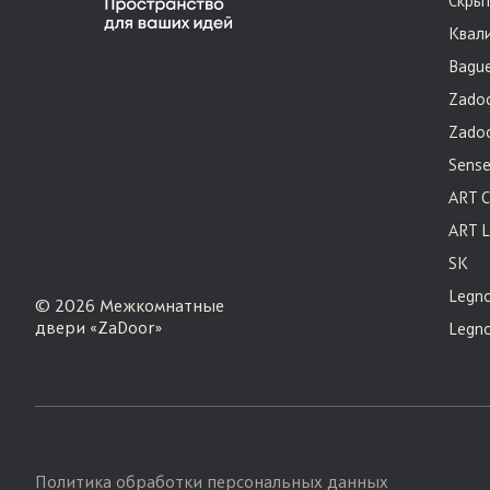
Скрыт
Квал
Bague
Zadoo
Zado
Sens
ART C
ART L
SK
Legno
© 2026 Межкомнатные
двери «ZaDoor»
Legno
Политика обработки персональных данных