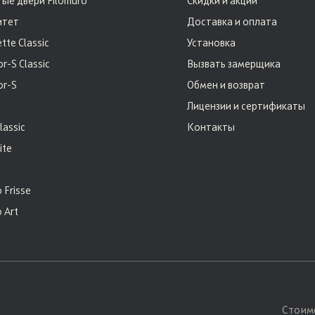
ые двери Filomuro
Скидки и акции
итет
Доставка и оплата
tte Classic
Установка
r-S Classic
Вызвать замерщика
or-S
Обмен и возврат
e
Лицензии и сертификаты
lassic
Контакты
ite
 Frisse
 Art
Стоим