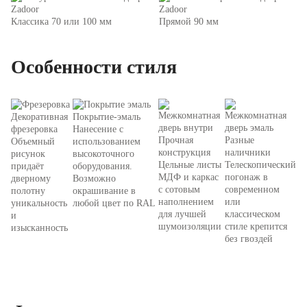
Классика 70 или 100 мм
Прямой 90 мм
Особенности стиля
Декоративная
Покрытие-эмаль
фрезеровка
Нанесение с
Прочная
Разные
Объемный
использованием
конструкция
наличники
рисунок
высокоточного
Цельные листы
Телескопический
придаёт
оборудования.
МДФ и каркас
погонаж в
дверному
Возможно
с сотовым
современном
полотну
окрашивание в
наполнением
или
уникальность
любой цвет по RAL
для лучшей
классическом
и
шумоизоляции
стиле крепится
изысканность
без гвоздей