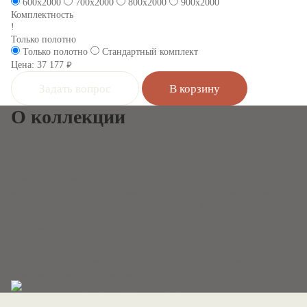
600x2000
700x2000
800x2000
900x2000
Комплектность
!
Только полотно
Только полотно
Стандартный комплект
Цена:
37 177
руб.
Задать вопрос
В корзину
О коллекции
ART Classic – эталон для тех, кто создает интерьер с безупречным
вкусом. Эта серия воплощает роскошь, выраженную не через
показную сложность, а через безукоризненные пропорции,
идеальную геометрию и стойкость эмалевого покрытия премиум-
класса. Дизайн дверей, рожденный в коллаборации с европейскими
дизайнерами, привносит в пространство аристократическую
сдержанность и гармонию.
Межкомнатные двери коллекции ART Classic от Zadoor это
инвестиция в эстетику и атмосферу вашего дома, где каждая дверь
становится завершающим аккордом продуманного стиля.