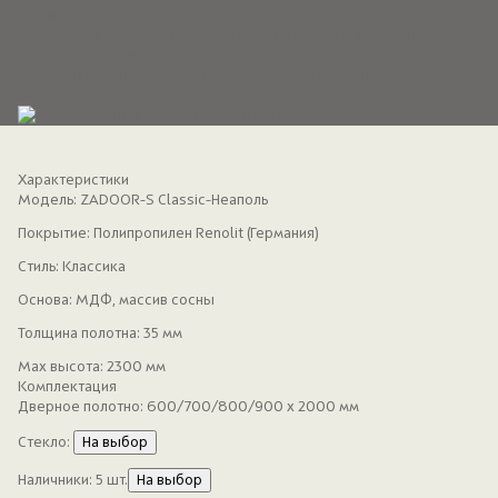
филенки или тонкие профили добавляют им характер, не
перегружая пространство. Благодаря этому они становятся
идеальным фоном для классической и современной мебели,
объединяя разные элементы обстановки в целостную
композицию.
Характеристики
Модель:
ZADOOR-S Classic-Неаполь
Покрытие:
Полипропилен Renolit (Германия)
Стиль:
Классика
Основа:
МДФ, массив сосны
Толщина полотна:
35 мм
Max высота:
2300 мм
Комплектация
Дверное полотно:
600/700/800/900 x 2000 мм
Стекло:
На выбор
Наличники:
5 шт.
На выбор