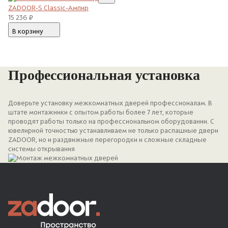
ZADOOR-S Classic-Ампир
ZA
15 236
15
руб.
В корзину
В
Профессиональная установка
Доверьте установку межкомнатных дверей профессионалам. В
штате монтажники с опытом работы более 7 лет, которые
проводят работы только на профессиональном оборудовании. С
ювелирной точностью устанавливаем не только распашные двери
ZADOOR, но и раздвижные перегородки и сложные складные
системы открывания