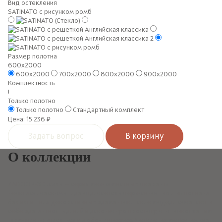
Вид остекления
SATINATO с рисунком ромб
Размер полотна
600x2000
600x2000
700x2000
800x2000
900x2000
Комплектность
!
Только полотно
Только полотно
Стандартный комплект
Цена:
15 236
руб.
Задать вопрос
В корзину
О коллекции
ZADOOR-S Classic — серия межкомнатных дверей в
неоклассическом стиле отличается сдержанностью и выполнена
без излишних декоративных элементов. Такие модели сочетают в
себе элегантность линий и лаконичную простоту, что позволяет им
гармонично вписаться в любой интерьер. Четкие геометрические