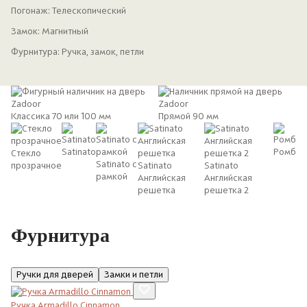
Погонаж:
Телескопический
Замок:
Магнитный
Фурнитура:
Ручка, замок, петли
Классика 70 или 100 мм
Прямой 90 мм
Satinato
Ромб
Стекло
Satinato с
прозрачное
Satinato
Satinato
рамкой
Английская
Английская
решетка
решетка 2
Фурнитура
Ручки для дверей
Замки и петли
Ручка Armadillo Cinnamon
Ру