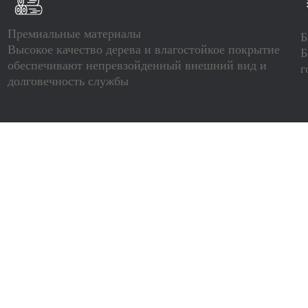
Премиальные материалы
Б
Высокое качество дерева и влагостойкое покрытие
Б
обеспечивают непревзойденный внешний вид и
г
долговечность службы