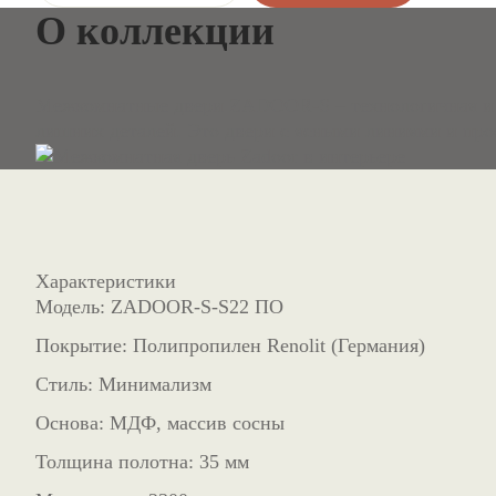
О коллекции
Межкомнатные двери ZADOOR-S – технологичная и п
лишних деталей. Это двери с ясными линиями и про
Характеристики
Модель:
ZADOOR-S-S22 ПО
Покрытие:
Полипропилен Renolit (Германия)
Стиль:
Минимализм
Основа:
МДФ, массив сосны
Толщина полотна:
35 мм